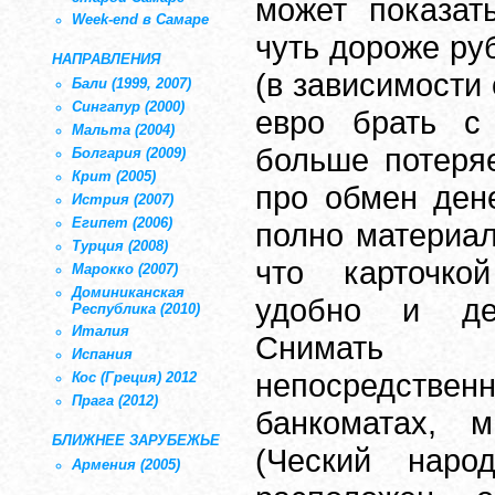
может показат
Week-end в Самаре
чуть дороже ру
НАПРАВЛЕНИЯ
(в зависимости 
Бали (1999, 2007)
Сингапур (2000)
евро брать с
Мальта (2004)
больше потеря
Болгария (2009)
Крит (2005)
про обмен дене
Истрия (2007)
Египет (2006)
полно материал
Турция (2008)
что карточко
Марокко (2007)
Доминиканская
удобно и дей
Республика (2010)
Италия
Снимать 
Испания
непосредственн
Кос (Греция) 2012
Прага (2012)
банкоматах,
БЛИЖНЕЕ ЗАРУБЕЖЬЕ
(Ческий наро
Армения (2005)