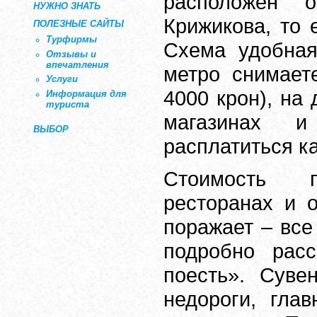
расположен о
НУЖНО ЗНАТЬ
Крижикова, то 
ПОЛЕЗНЫЕ САЙТЫ
Турфирмы
Схема удобная
Отзывы и
впечатления
метро снимает
Услуги
4000 крон), на 
Информация для
туриста
магазинах и
ВЫБОР
расплатиться ка
Стоимость 
ресторанах и 
поражает – все
подробно рас
поесть». Суве
недороги, гла