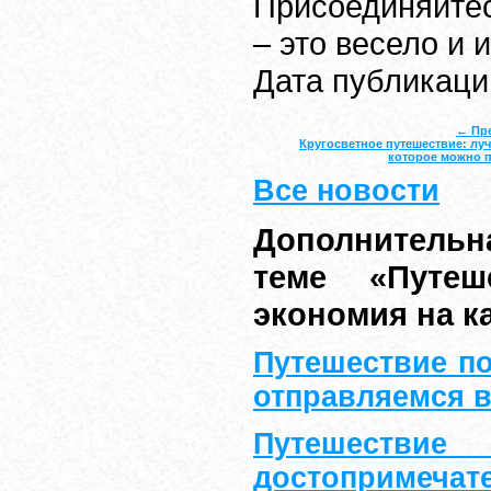
Присоединяйтес
– это весело и 
Дата публикации
← Пр
Кругосветное путешествие: лу
которое можно п
Все новости
Дополнитель
теме «Путеш
экономия на к
Путешествие п
отправляемся в
Путешес
достопримечат