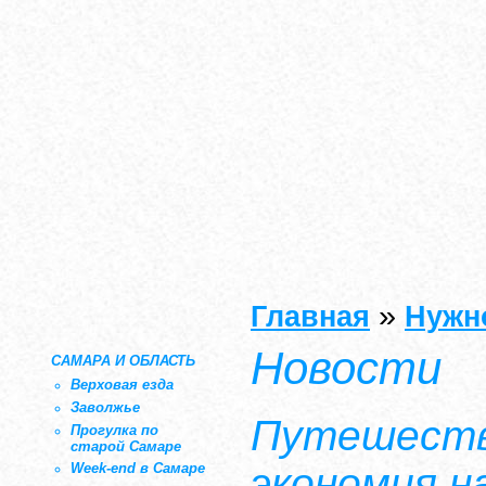
»
Главная
Нужн
Новости
САМАРА И ОБЛАСТЬ
Верховая езда
Заволжье
Путешеств
Прогулка по
старой Самаре
Week-end в Самаре
экономия н