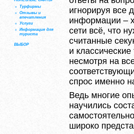
Турфирмы
игнорируя все д
Отзывы и
впечатления
информации – х
Услуги
сети всё, что н
Информация для
туриста
считанные секу
ВЫБОР
и классические
несмотря на вс
соответствующи
спрос именно на
Ведь многие оп
научились сост
самостоятельно
широко предст