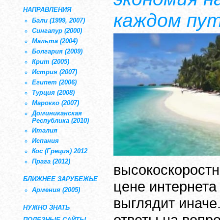
НАПРАВЛЕНИЯ
каждом пу
Бали (1999, 2007)
Сингапур (2000)
Мальта (2004)
Болгария (2009)
Крит (2005)
Истрия (2007)
Египет (2006)
Турция (2008)
Марокко (2007)
Доминиканская
Республика (2010)
Италия
Испания
Кос (Греция) 2012
Прага (2012)
высокоскоростн
БЛИЖНЕЕ ЗАРУБЕЖЬЕ
цене интернета
Армения (2005)
выглядит иначе
НУЖНО ЗНАТЬ
ответы на вопро
ПОЛЕЗНЫЕ САЙТЫ