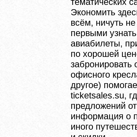
тематических с
Экономить здес
всём, ничуть не
первыми узнать
авиабилеты, пр
по хорошей цен
забронировать о
офисного кресла
другое) помогае
ticketsales.su,
предложений от
информация о п
иного путешеств
и скидки.