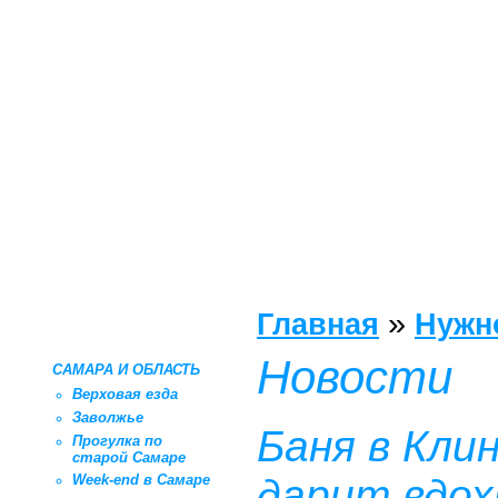
»
Главная
Нужн
Новости
САМАРА И ОБЛАСТЬ
Верховая езда
Заволжье
Баня в Кли
Прогулка по
старой Самаре
Week-end в Самаре
дарит вдох