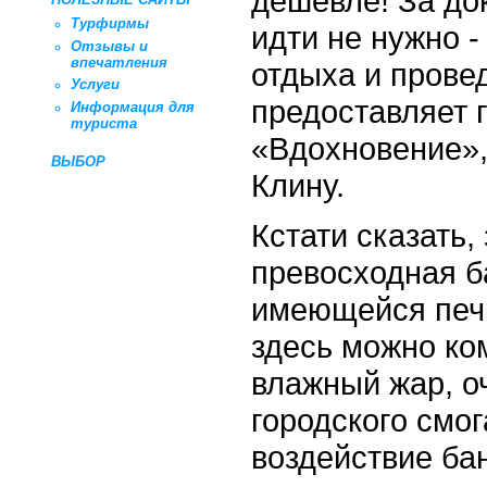
дешевле! За до
Турфирмы
идти не нужно 
Отзывы и
впечатления
отдыха и прове
Услуги
предоставляет 
Информация для
туриста
«Вдохновение»,
ВЫБОР
Клину.
Кстати сказать,
превосходная ба
имеющейся печ
здесь можно ко
влажный жар, о
городского смо
воздействие ба