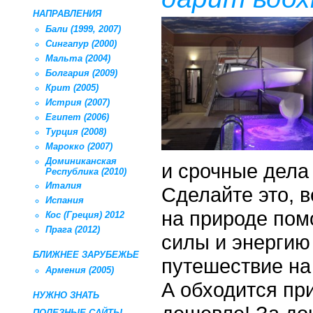
НАПРАВЛЕНИЯ
Бали (1999, 2007)
Сингапур (2000)
Мальта (2004)
Болгария (2009)
Крит (2005)
Истрия (2007)
Египет (2006)
Турция (2008)
Марокко (2007)
Доминиканская
и срочные дела 
Республика (2010)
Италия
Сделайте это, 
Испания
на природе пом
Кос (Греция) 2012
Прага (2012)
силы и энергию 
БЛИЖНЕЕ ЗАРУБЕЖЬЕ
путешествие на
Армения (2005)
А обходится при
НУЖНО ЗНАТЬ
ПОЛЕЗНЫЕ САЙТЫ