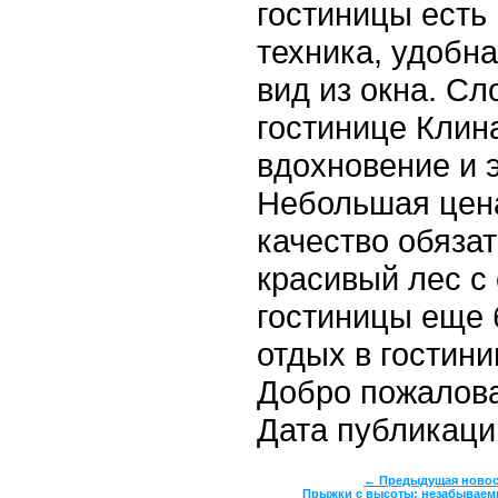
гостиницы есть
техника, удобн
вид из окна. Сл
гостинице Клин
вдохновение и э
Небольшая цена
качество обязат
красивый лес с
гостиницы еще 
отдых в гостин
Добро пожалова
Дата публикации
← Предыдущая новос
Прыжки с высоты: незабываем